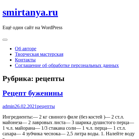
smirtanya.ru
Ещё один сайт на WordPress
Об авторе
Творческая мастерская
Контакты
Соглашение об обработке персональных данных
Рубрика:
рецепты
Рецепт буженины
admin
26.02.2021
рецепты
Ингредиенты:— 2 кг свиного филе (без костей )— 2 ст.л.
майонеза— 2 лавровых листа— 3 шарика душистого перца—
1 ч.л. майорана— 1/3 стакана соли— 1 ч.л. перца— 1 ст.л.
сахара— 4 зубчика чеснока— 2,5 литра воды. 1. Налейте воду